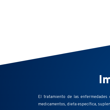
I
El tratamiento de las enfermedades 
medicamentos, dieta específica, suplem