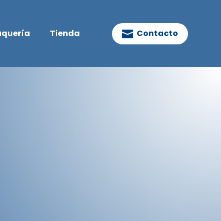
uquería
Tienda
Contacto
