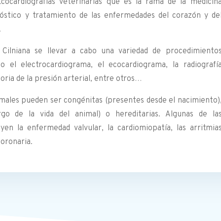
cocardiografías veterinarias que es la rama de la medicin
nóstico y tratamiento de las enfermedades del corazón y de
.
s Cilniana se llevar a cabo una variedad de procedimiento
o el electrocardiograma, el ecocardiograma, la radiografí
oria de la presión arterial, entre otros…
males pueden ser congénitas (presentes desde el nacimiento)
argo de la vida del animal) o hereditarias. Algunas de la
n la enfermedad valvular, la cardiomiopatía, las arritmia
coronaria.