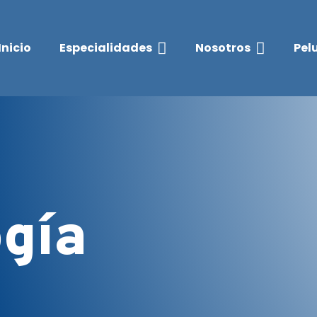


Inicio
Especialidades
Nosotros
Pel
ogía
a