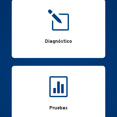
l
Diagnóstico

Pruebas