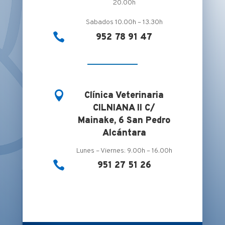
20.00h
Sabados 10.00h – 13.30h

952 78 91 47

Clínica Veterinaria
CILNIANA II C/
Mainake, 6 San Pedro
Alcántara
Lunes – Viernes: 9.00h – 16.00h

951 27 51 26