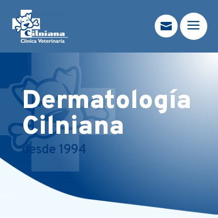
a

Dermatología
Cilniana
desde 1994